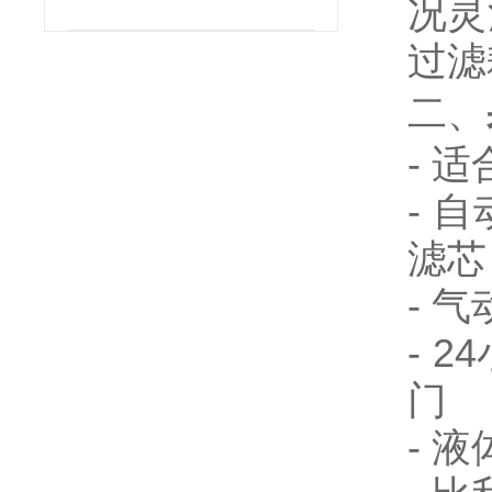
况灵
过滤
二、
- 
- 
滤芯
- 
- 
门
- 