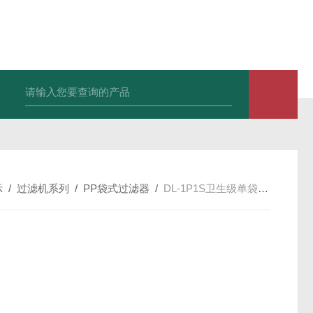
600全自动白水自清洗过滤器
325全自动刷式自清洗过滤器
10平方插
示
/
过滤机系列
/
PP袋式过滤器
/
DL-1P1S卫生级单袋式过滤器