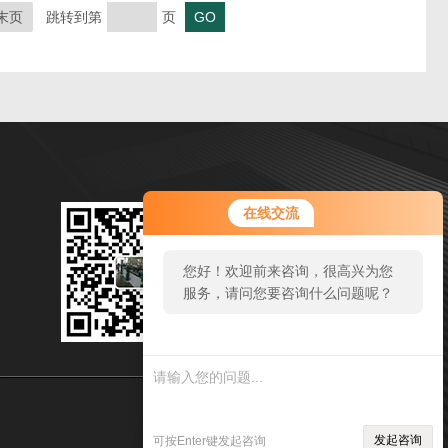
末页
跳转到第
页
微信扫一扫
在线交流
邮箱：2986988516@qq.com
您好！欢迎前来咨询，很高兴为您
传真：86 21-57520510
服务，请问您要咨询什么问题呢？
地址：奉贤区奉城镇工业园区
sitmap.xml
管理登陆
发起咨询
可按Enter键发起咨询