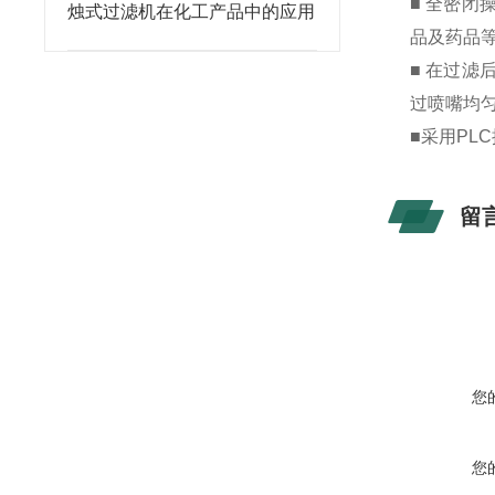
■ 全密
烛式过滤机在化工产品中的应用
品及药品
■ 在过
过喷嘴均
■采用PL
留
您
您