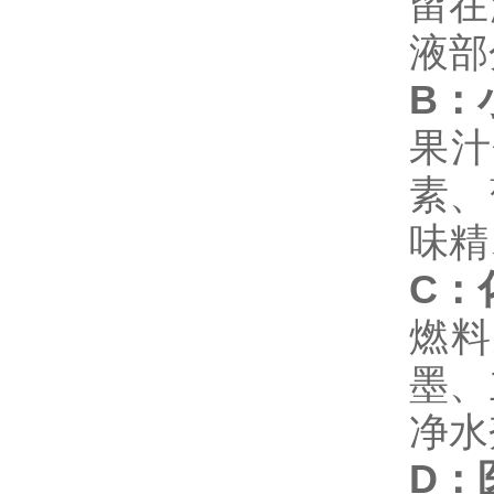
留在
液部
B：
果汁
素、
味精
C：
燃料
墨、
净水
D：