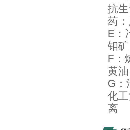
抗生
药：
E：
钼矿
F：
黄油
G：
化工
离