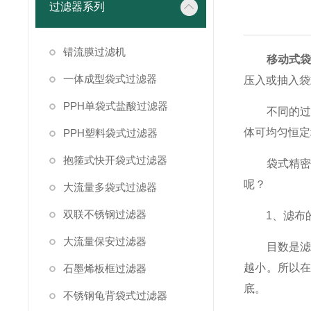
过滤器系列
错流膜过滤机
移动式
一体成型袋式过滤器
压入或抽入袋
PPH单袋式盐酸过滤器
不同的过滤
体可均匀恒定
PPH塑料袋式过滤器
抱箍式快开袋式过滤器
袋式精密过
呢？
大流量多袋式过滤器
双联不锈钢过滤器
1、滤布的
大流量保安过滤器
目数是滤布
越小。所以
石墨烯板框过滤器
底。
不锈钢龟背袋式过滤器