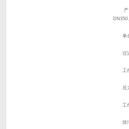
产品型号
DN350
单台滤水
过滤精度
工作压力
压力损失
工作水
排污时