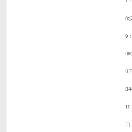
7：电
8:安
9：控
时
压
手
10：
四、J