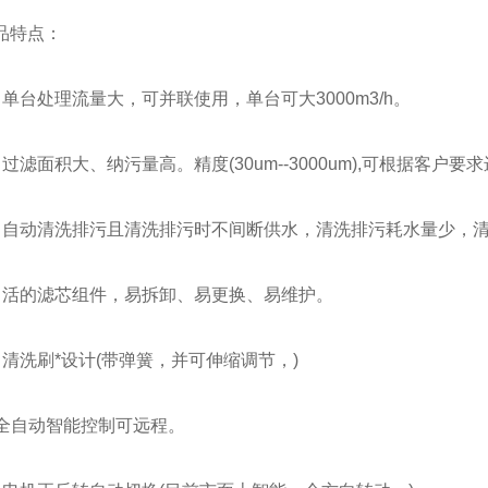
特点：
台处理流量大，可并联使用，单台可大3000m3/h。
滤面积大、纳污量高。精度(30um--3000um),可根据客户要
动清洗排污且清洗排污时不间断供水，清洗排污耗水量少，清
的滤芯组件，易拆卸、易更换、易维护。
洗刷*设计(带弹簧，并可伸缩调节，)
全自动智能控制可远程。