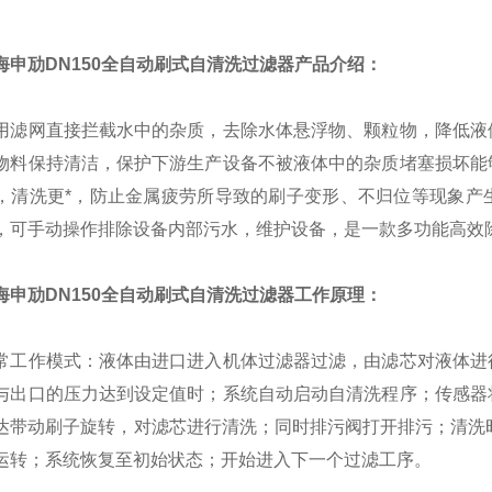
海申劢DN150全自动刷式自清洗过滤器产品介绍：
网直接拦截水中的杂质，去除水体悬浮物、颗粒物，降低液体
物料保持清洁，保护下游生产设备不被液体中的杂质堵塞损坏能
，清洗更*，防止金属疲劳所导致的刷子变形、不归位等现象产
，可手动操作排除设备内部污水，维护设备，是一款多功能高效
海申劢DN150全自动刷式自清洗过滤器工作原理：
作模式：液体由进口进入机体过滤器过滤，由滤芯对液体进行
与出口的压力达到设定值时；系统自动启动自清洗程序；传感器
达带动刷子旋转，对滤芯进行清洗；同时排污阀打开排污；清洗时间
运转；系统恢复至初始状态；开始进入下一个过滤工序。