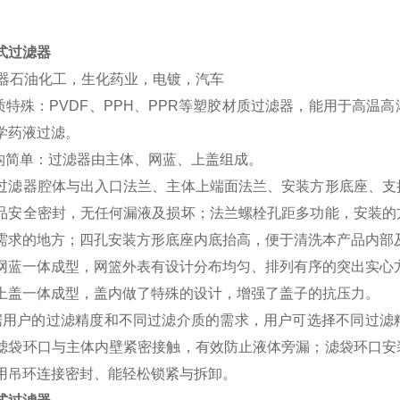
式过滤器
滤器石油化工，生化药业，电镀，汽车
材质特殊：PVDF、PPH、PPR等塑胶材质过滤器，能用于高
学药液过滤。
结构简单：过滤器由主体、网蓝、上盖组成。
过滤器腔体与出入口法兰、主体上端面法兰、安装方形底座、支
品安全密封，无任何漏液及损坏；法兰螺栓孔距多功能，安装的
需求的地方；四孔安装方形底座内底抬高，便于清洗本产品内部
网蓝一体成型，网篮外表有设计分布均匀、排列有序的突出实心
上盖一体成型，盖内做了特殊的设计，增强了盖子的抗压力。
据用户的过滤精度和不同过滤介质的需求，用户可选择不同过滤
滤袋环口与主体内壁紧密接触，有效防止液体旁漏；滤袋环口安
用吊环连接密封、能轻松锁紧与拆卸。