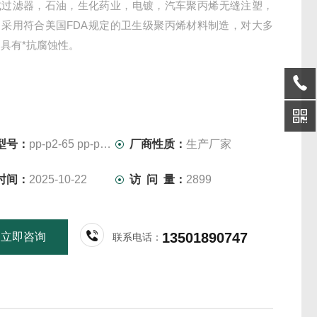
式过滤器，石油，生化药业，电镀，汽车聚丙烯无缝注塑，
、采用符合美国FDA规定的卫生级聚丙烯材料制造，对大多
具有*抗腐蚀性。
型号：
pp-p2-65 pp-p3-40
厂商性质：
生产厂家
时间：
2025-10-22
访 问 量：
2899
13501890747
立即咨询
联系电话：