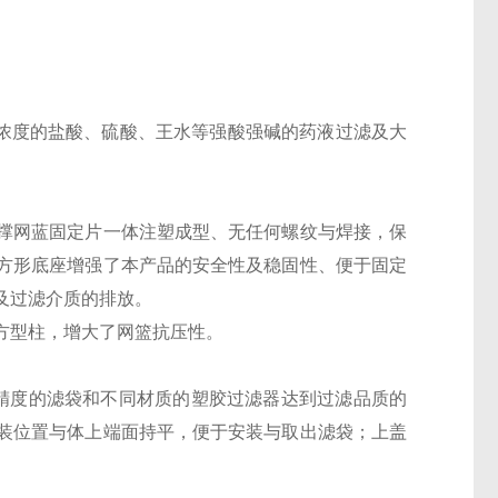
温高浓度的盐酸、硫酸、王水等强酸强碱的药液过滤及大
撑网蓝固定片一体注塑成型、无任何螺纹与焊接，保
方形底座增强了本产品的安全性及稳固性、便于固定
及过滤介质的排放。
方型柱，增大了网篮抗压性。
精度的滤袋和不同材质的塑胶过滤器达到过滤品质的
装位置与体上端面持平，便于安装与取出滤袋；上盖