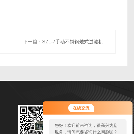
下一篇：
SZL-7手动不锈钢烛式过滤机
微信扫一扫
在线交流
邮箱：2986988516@qq.com
您好！欢迎前来咨询，很高兴为您
传真：86 21-57520510
服务，请问您要咨询什么问题呢？