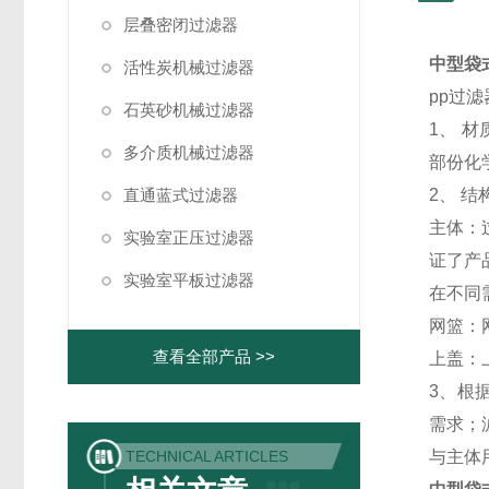
层叠密闭过滤器
中型袋
活性炭机械过滤器
pp过
石英砂机械过滤器
1、 
多介质机械过滤器
部份化
直通蓝式过滤器
2、 
主体：
实验室正压过滤器
证了产
实验室平板过滤器
在不同
网篮：
查看全部产品 >>
上盖：
3、根
需求；
TECHNICAL ARTICLES
与主体