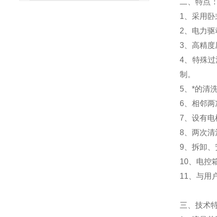
二、特
1、采用卧
2、电力
3、高精
4、特殊过
制
5、*的
6、相邻
7、设有
8、两次
9、拆卸
10、电
11、与
三、技术