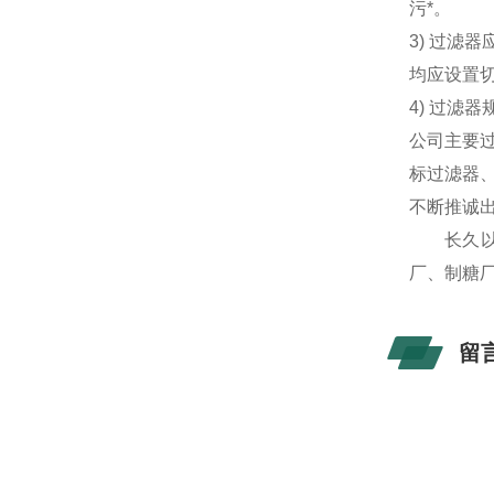
污*。
3) 过
均应设置
4) 过
公司主要
标过滤器
不断推诚
长久以来
厂、制糖
留