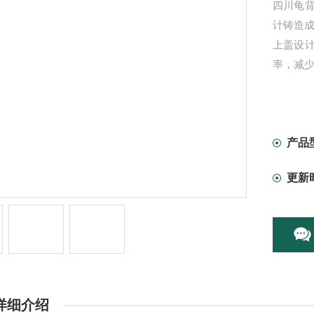
四川龟
计铸造
上盖设
率，减
产品
更新
详细介绍