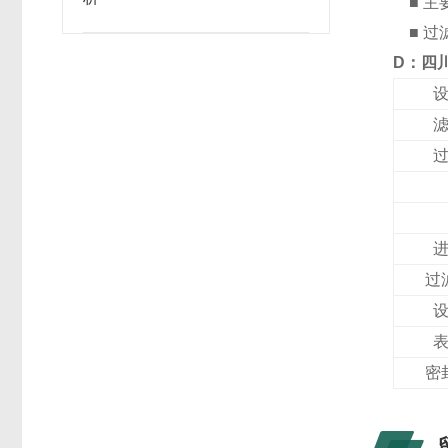
■ 主
■ 过
D：四
过
密