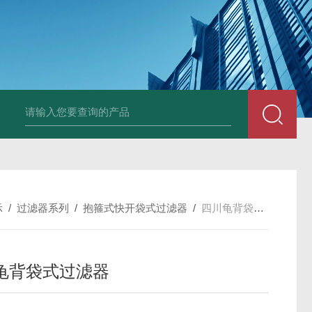
600全自动白水自清洗过滤器
325全自动刷式自清洗过滤器
10平方插
示
/
过滤器系列
/
抱箍式快开袋式过滤器
/
四川龟背袋式过滤器
龟背袋式过滤器