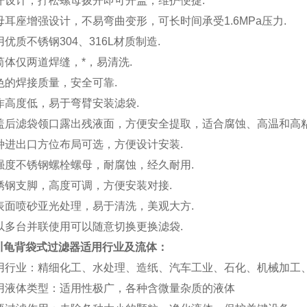
开设计，拧松螺母拨开即可开盖，维护便捷.
母耳座增强设计，不易弯曲变形，可长时间承受1.6MPa压力.
优质不锈钢304、316L材质制造.
筒体仅两道焊缝，*，易清洗.
色的焊接质量，安全可靠.
作高度低，易于弯臂安装滤袋.
盖后滤袋领口露出残液面，方便安全提取，适合腐蚀、高温和高粘
种进出口方位布局可选，方便设计安装.
强度不锈钢螺栓螺母，耐腐蚀，经久耐用.
锈钢支脚，高度可调，方便安装对接.
表面喷砂亚光处理，易于清洗，美观大方.
以多台并联使用可以随意切换更换滤袋.
川龟背
袋式过滤器
适用行业及流体：
用行业：精细化工、水处理、造纸、汽车工业、石化、机械加工
用液体类型：适用性极广，各种含微量杂质的液体