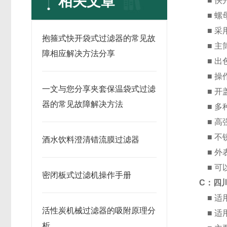
相关文章
■ 快
■ 螺
■ 采用
抱箍式快开袋式过滤器的常见故
■ 主
障相应解决方法分享
■ 出
■ 操
一文与您分享夹套保温袋式过滤
■ 开
器的常见故障解决方法
■ 多
■ 高
■ 不
酒水饮料澄清错流膜过滤器
■ 外
■ 可
密闭板式过滤机操作手册
C：四
■ 适
活性炭机械过滤器的吸附原理分
■ 适
析