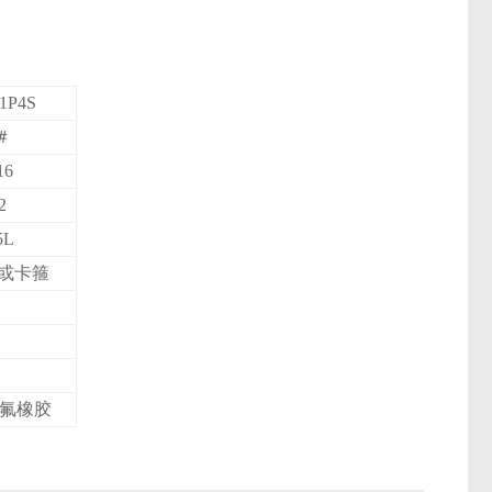
1P4S
＃
16
2
5L
T或卡箍
氟橡胶