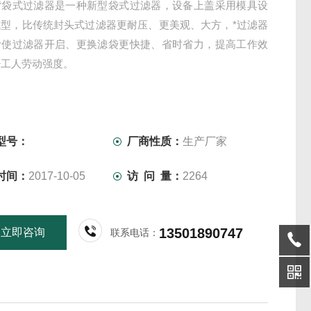
背袋式过滤器是一种新型袋式过滤器，设备上盖采用模具设
成型，比传统封头式过滤器更耐压、更美观、大方，*过滤器
计使过滤器开启、更换滤袋更快捷、省时省力，提高工作效
少工人劳动强度。
型号：
厂商性质：
生产厂家
时间：
2017-10-05
访 问 量：
2264
13501890747
立即咨询
联系电话：