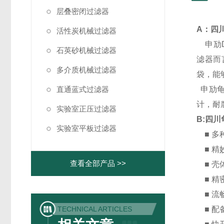
层叠密闭过滤器
A：四
活性炭机械过滤器
申劢D
石英砂机械过滤器
滤器而
多介质机械过滤器
袋，能
直通蓝式过滤器
申劢龟
计，耐
实验室正压过滤器
B:四川
实验室平板过滤器
■ 多
■ 精
查看全部产品 >>
■ 壳
■ 精
■ 流
TECHNICAL ARTICLES
■ 配