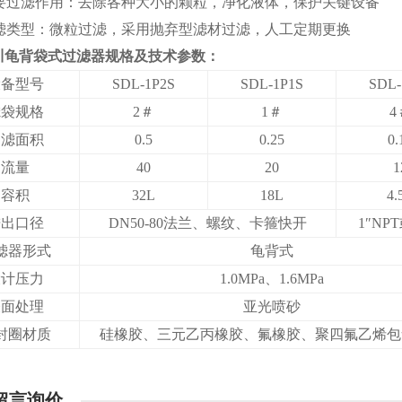
要过滤作用：去除各种大小的颗粒，净化液体，保护关键设备
滤类型：微粒过滤，采用抛弃型滤材过滤，人工定期更换
川龟背
袋式过滤器
规格及技术参数：
设备型号
SDL-1P2S
SDL-1P1S
SDL-
滤袋规格
2＃
1＃
4
过滤面积
0.5
0.25
0.
流量
40
20
1
容积
32L
18L
4.
进出口径
DN50-80法兰、螺纹、卡箍快开
1″NP
滤器形式
龟背式
设计压力
1.0MPa、1.6MPa
表面处理
亚光喷砂
封圈材质
硅橡胶、三元乙丙橡胶、氟橡胶、聚四氟乙烯包
留言询价