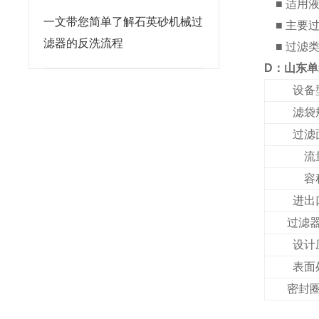
■ 适用
一文带您简单了解石英砂机械过
■ 主要
滤器的反洗流程
■ 过滤
D：山东单
设备
滤袋
过滤
流
容
进出
过滤
设计
表面
密封