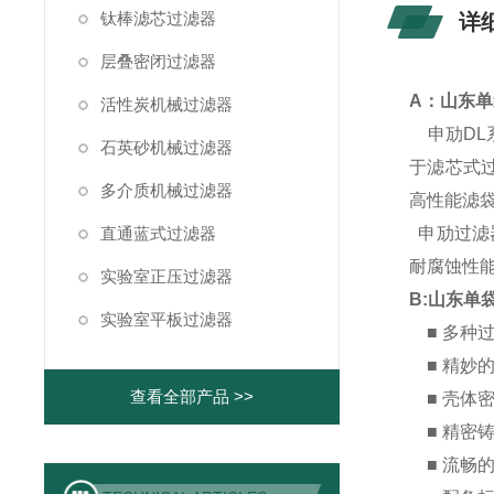
钛棒滤芯过滤器
详
层叠密闭过滤器
A：山东单
活性炭机械过滤器
申劢DL
石英砂机械过滤器
于滤芯式
多介质机械过滤器
高性能滤
直通蓝式过滤器
申劢过滤器
耐腐蚀性
实验室正压过滤器
B:
山东单
实验室平板过滤器
■ 多种
■ 精妙
查看全部产品 >>
■ 壳体
■ 精密
■ 流畅