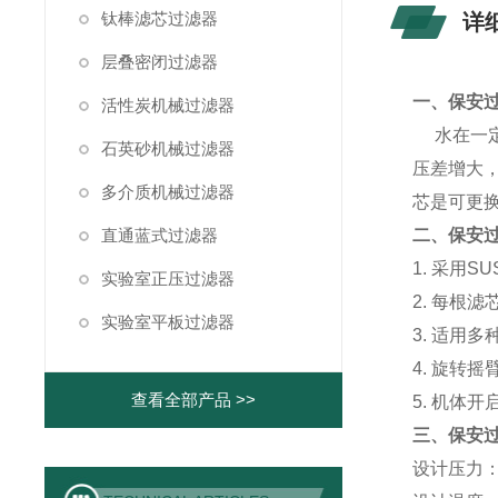
钛棒滤芯过滤器
详
层叠密闭过滤器
一、保安
活性炭机械过滤器
水在一定
石英砂机械过滤器
压差增大
多介质机械过滤器
芯是可更
直通蓝式过滤器
二、保安
1. 采用
实验室正压过滤器
2. 每
实验室平板过滤器
3. 适
4. 旋
查看全部产品 >>
5. 机
三、保安
设计压力：