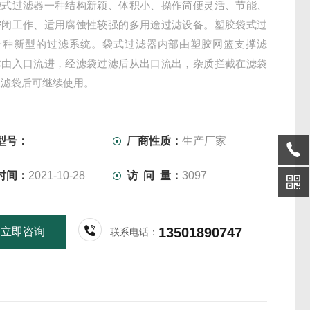
袋式过滤器一种结构新颖、体积小、操作简便灵活、节能、
密闭工作、适用腐蚀性较强的多用途过滤设备。塑胶袋式过
一种新型的过滤系统。袋式过滤器内部由塑胶网篮支撑滤
体由入口流进，经滤袋过滤后从出口流出，杂质拦截在滤袋
换滤袋后可继续使用。
型号：
厂商性质：
生产厂家
时间：
2021-10-28
访 问 量：
3097
13501890747
立即咨询
联系电话：